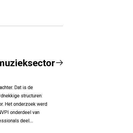
 muzieksector
achter. Dat is de
rdnekkige structuren:
or. Het onderzoek werd
 NVPI onderdeel van
sionals deel....