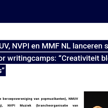
UV, NVPI en MMF NL lanceren 
r writingcamps: “Creativiteit bl
s”
te beroepsvereniging van popmuzikanten), NMUV
ing), NVPI Muziek (
brancheorganisatie van