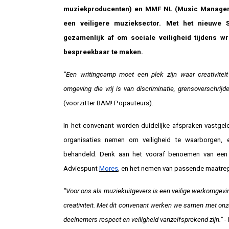
muziekproducenten
) en MMF NL (Music Manager
een veiligere muzieksector. Met het nieuwe 
gezamenlijk af om sociale veiligheid tijdens w
bespreekbaar te maken.
“Een writingcamp moet een plek zijn waar creativiteit
omgeving die vrij is van discriminatie, grensoverschrijd
(voorzitter BAM! Popauteurs).
In het convenant worden duidelijke afspraken vastgel
organisaties nemen om veiligheid te waarborgen, e
behandeld. Denk aan het vooraf benoemen van een v
Adviespunt
Mores
, en het nemen van passende maatreg
“Voor ons als muziekuitgevers is een veilige werkomgevi
creativiteit. Met dit convenant werken we samen met onze
deelnemers respect en veiligheid vanzelfsprekend zijn.”
-