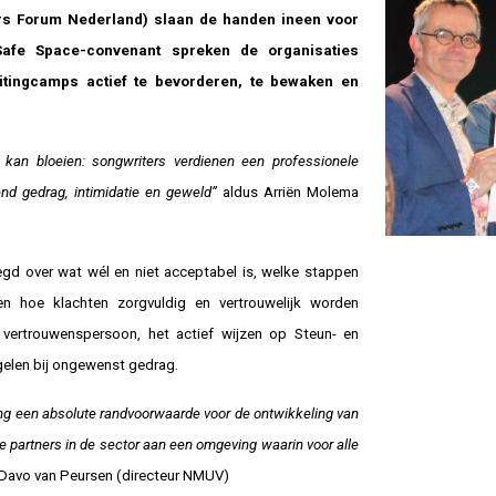
s Forum Nederland) slaan de handen ineen voor
Safe Space-convenant spreken de organisaties
ritingcamps actief te bevorderen, te bewaken en
 kan bloeien: songwriters verdienen een professionele
end gedrag, intimidatie en geweld”
aldus Arriën Molema
egd over wat wél en niet acceptabel is, welke stappen
n hoe klachten zorgvuldig en vertrouwelijk worden
ertrouwenspersoon, het actief wijzen op Steun- en
elen bij ongewenst gedrag.
ng een absolute randvoorwaarde voor de ontwikkeling van
 partners in de sector aan een omgeving waarin voor alle
 Davo van Peursen (directeur NMUV)