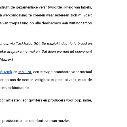
rukt de gezamenlijke verantwoordelijkheid van labels,
 werkomgeving te creëren waar iedereen zich vrij voelt
is van toepassing op alle deelnemers aan writingcamps
e, o.a. via Taskforce GO!. De muziekindustrie is breed en
eke afspraken te maken. Dat doen we met dit convenant
 Muziek)
Muziek
en
MMF NL
een stevige standaard voor sociaal
chap aan de sector: veiligheid is geen bijzaak, maar de
e muziekindustrie.
or artiesten, songwriters en producers voor pop, indie,
n producenten en distributeurs van muziek