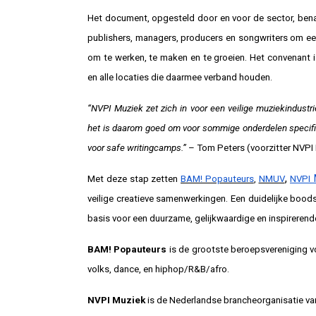
Het document, opgesteld door en voor de sector, benad
publishers, managers, producers en songwriters om een
om te werken, te maken en te groeien. Het convenant 
en alle locaties die daarmee verband houden.
“NVPI Muziek zet zich in voor een veilige muziekindustri
het is daarom goed om voor sommige onderdelen specifi
voor safe writingcamps.”
– Tom Peters (voorzitter NVPI
,
Met deze stap zetten
BAM! Popauteurs
,
NMUV
NVPI
veilige creatieve samenwerkingen. Een duidelijke boods
basis voor een duurzame, gelijkwaardige en inspirerend
BAM! Popauteurs
is de grootste beroepsvereniging vo
volks, dance, en hiphop/R&B/afro.
NVPI Muziek
is de Nederlandse brancheorganisatie va