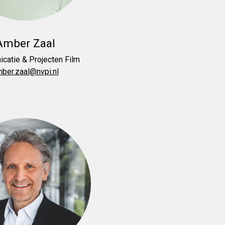
Amber Zaal
catie & Projecten Film
ber.zaal@nvpi.nl