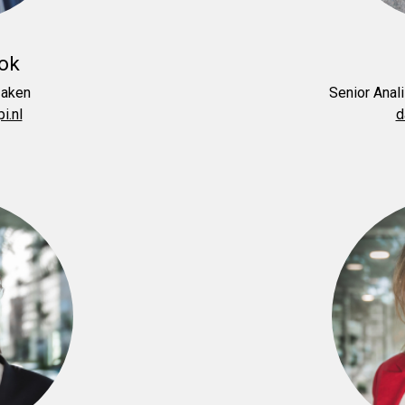
ok
Zaken
Senior Anal
i.nl
d