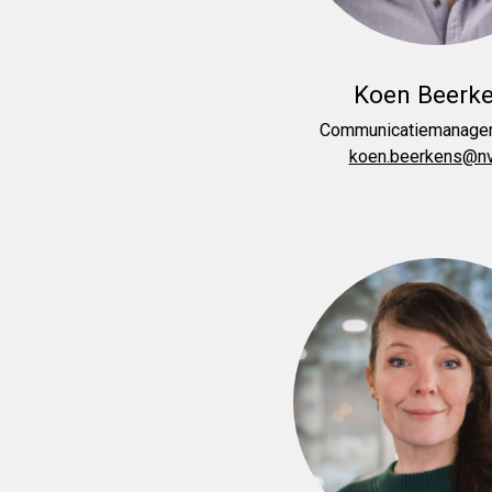
Koen Beerk
Communicatiemanager
koen.beerkens@nvp