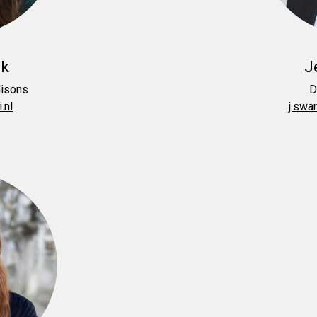
ak
J
disons
D
.nl
j.swa