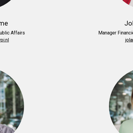
ome
Jo
blic Affairs
Manager Financië
i.nl
jol