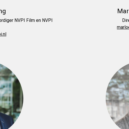
ng
Mar
ordiger NVPI Film en NVPI
Dir
marlo
i.nl