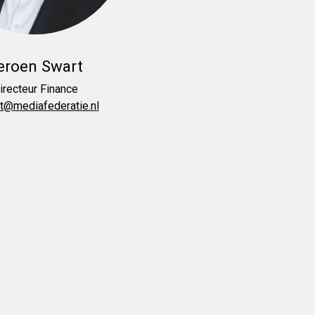
eroen Swart
irecteur Finance
rt@mediafederatie.nl