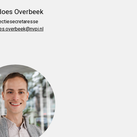
loes Overbeek
ectiesecretaresse
es.overbeek@nvpi.nl