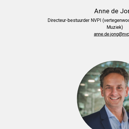
Anne de Jo
Directeur-bestuurder NVPI (vertegenwo
Muziek)
anne.de.jong@nvp