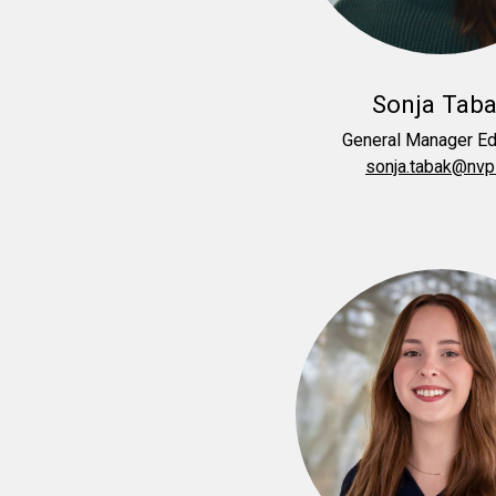
Sonja Tab
General Manager E
sonja.tabak@nvpi