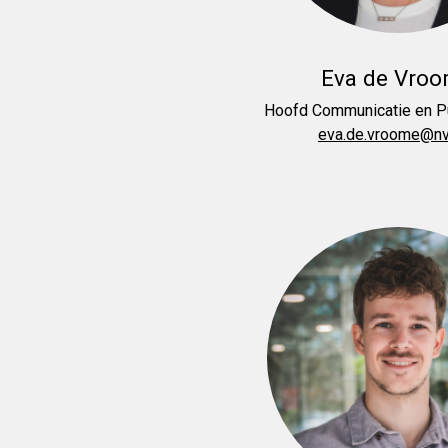
Eva de Vro
Hoofd Communicatie en Pu
eva.de.vroome@nvp