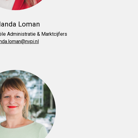
landa Loman
le Administratie & Marktcijfers
anda.loman@nvpi.nl