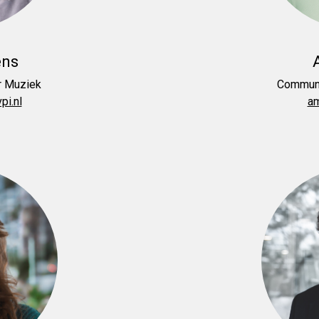
ens
 Muziek
Communi
i.nl
am