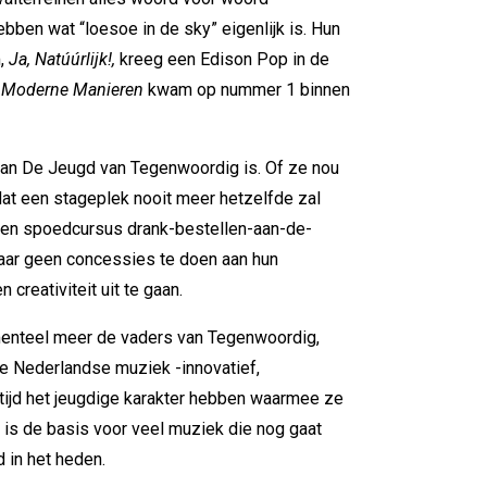
ben wat “loesoe in de sky” eigenlijk is. Hun
m,
Ja, Natúúrlijk!,
kreeg een Edison Pop in de
m
Moderne Manieren
kwam op nummer 1 binnen
van De Jeugd van Tegenwoordig is. Of ze nou
dat een stageplek nooit meer hetzelfde zal
 een spoedcursus drank-bestellen-aan-de-
jaar geen concessies te doen aan hun
 creativiteit uit te gaan.
menteel meer de vaders van Tegenwoordig,
e Nederlandse muziek -innovatief,
altijd het jeugdige karakter hebben waarmee ze
n is de basis voor veel muziek die nog gaat
 in het heden.