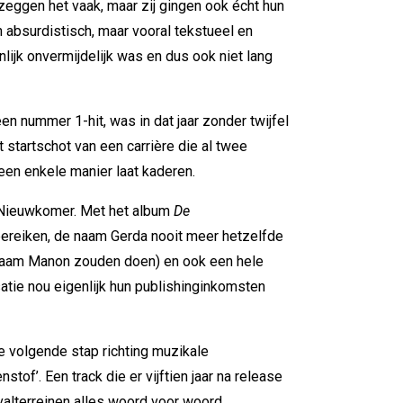
eggen het vaak, maar zij gingen ook écht hun
 absurdistisch, maar vooral tekstueel en
lijk onvermijdelijk was en dus ook niet lang
n nummer 1-hit, was in dat jaar zonder twijfel
 startschot van een carrière die al twee
een enkele manier laat kaderen.
: Nieuwkomer. Met het album
De
bereiken, de naam Gerda nooit meer hetzelfde
e naam Manon zouden doen) en ook een hele
satie nou eigenlijk hun publishinginkomsten
 volgende stap richting muzikale
stof’. Een track die er vijftien jaar na release
ivalterreinen alles woord voor woord