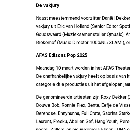
De vakjury
Naast meestemmend voorzitter Daniël Dekker
vakjury uit Eric van Holland (Senior Editor Sp
Goudswaard (Muzieksamensteller Qmusic), An
Brokerhof (Music Director 100%NL/SLAM!), en 
AFAS Edisons Pop 2025
Maandag 10 maart worden in het AFAS Theater
De onafhankelijke vakjury heeft op basis van kw
categorie drie producties uit het afgelopen ja
De genomineerde artiesten zijn Roxy Dekker (2x
Douwe Bob, Ronnie Flex, Bente, Eefje de Viss
Berendse, Bnnyhunna, Full Crate, Sabrina Stark
Laurent, Fresku, Abel en Sef, Hang Youth, Pers
néomí, Willem, en nieuwkomers Elmer, LUNA en