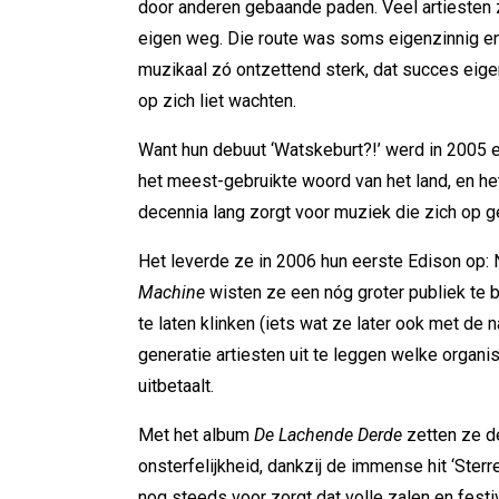
door anderen gebaande paden. Veel artiesten z
eigen weg. Die route was soms eigenzinnig en
muzikaal zó ontzettend sterk, dat succes eigen
op zich liet wachten.
Want hun debuut ‘Watskeburt?!’ werd in 2005 ee
het meest-gebruikte woord van het land, en het
decennia lang zorgt voor muziek die zich op g
Het leverde ze in 2006 hun eerste Edison op
Machine
wisten ze een nóg groter publiek te 
te laten klinken (iets wat ze later ook met d
generatie artiesten uit te leggen welke organi
uitbetaalt.
Met het album
De Lachende Derde
zetten ze de
onsterfelijkheid, dankzij de immense hit ‘Sterren
nog steeds voor zorgt dat volle zalen en fest