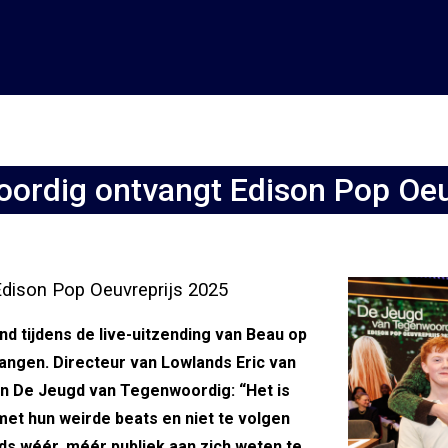
ordig ontvangt Edison Pop Oeu
dison Pop Oeuvreprijs 2025
 tijdens de live-uitzending van Beau op
angen. Directeur van Lowlands Eric van
n De Jeugd van Tegenwoordig: “Het is
 met hun weirde beats en niet te volgen
eds wéér, méér publiek aan zich weten te