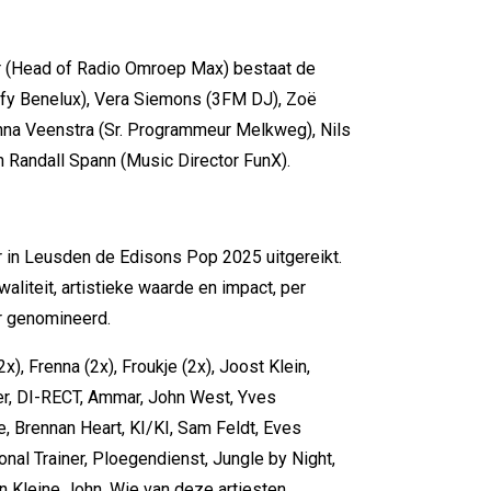
 (Head of Radio Omroep Max) bestaat de
otify Benelux), Vera Siemons (3FM DJ), Zoë
na Veenstra (Sr. Programmeur Melkweg), Nils
Randall Spann (Music Director FunX).
 in Leusden de Edisons Pop 2025 uitgereikt.
aliteit, artistieke waarde en impact, per
ar genomineerd.
), Frenna (2x), Froukje (2x), Joost Klein,
er, DI-RECT, Ammar, John West, Yves
e, Brennan Heart, KI/KI, Sam Feldt, Eves
onal Trainer, Ploegendienst, Jungle by Night,
 Kleine John. Wie van deze artiesten