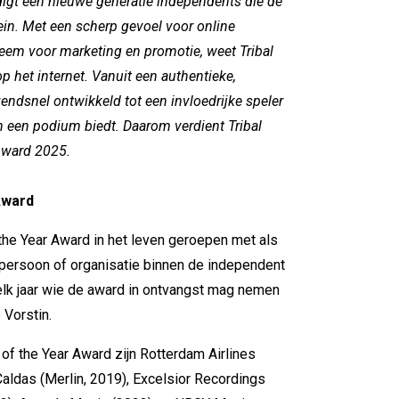
igt een nieuwe generatie independents die de
mein. Met een scherp gevoel voor online
eem voor marketing en promotie, weet Tribal
 het internet. Vanuit een authentieke,
zendsnel ontwikkeld tot een invloedrijke speler
en een podium biedt.
Daarom verdient Tribal
ward 2025.
Award
he Year Award in het leven geroepen met als
 persoon of organisatie binnen de independent
lk jaar wie de award in ontvangst mag nemen
Vorstin.
 the Year Award zijn Rotterdam Airlines
aldas (Merlin, 2019), Excelsior Recordings