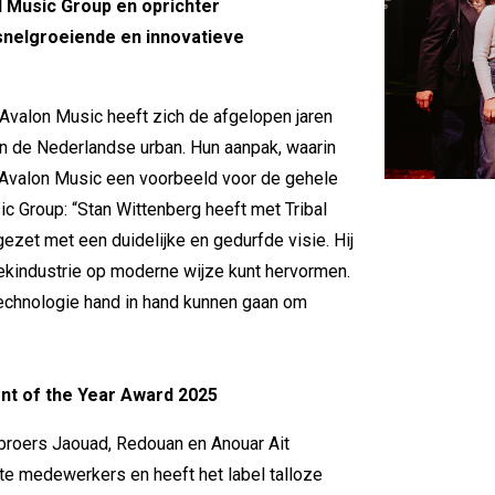
 Music Group en oprichter
 snelgroeiende en innovatieve
Avalon Music heeft zich de afgelopen jaren
n de Nederlandse urban. Hun aanpak, waarin
t Avalon Music een voorbeeld voor de gehele
ic Group: “Stan Wittenberg heeft met Tribal
zet met een duidelijke en gedurfde visie. Hij
iekindustrie op moderne wijze kunt hervormen.
 technologie hand in hand kunnen gaan om
t of the Year Award 2025
broers Jaouad, Redouan en Anouar Ait
ste medewerkers en heeft het label talloze