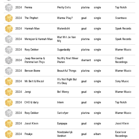
2024
Frenna
Pretty Girls
platina
single
Top Notch
2024
The Prophet
Wanna Play?
goud
single
Scantraxx
2024
Hannah Mae
Waterdicht
goud
single
Spark Records
Wat Wil Je Van
2024
Metejoor & Hannah Mae
platina
single
Spark Records
Mij
2024
Roxy Dekker
Sugardaddy
platina
single
Warner Music
Jaap Reesema &
Nu Wij Niet Meer
Cloud 9
2024
diamant
single
Pommelien Thijs
Praten
Recordings
2024
Benson Boone
Beautiful Things
platina
single
Warner Music
It's Not Right But
2024
Mr. Belt & Wezol
goud
single
Sony Music
It's Okay
2024
Jengi
Bel Mercy
goud
single
Warner Music
2024
CHO & Idaly
Intern
goud
single
Top Notch
2024
Roxy Dekker
Satisfyer
platina
single
Warner Music
2024
Joost Klein
Europapa
goud
single
Joost Klein
Noodzakelijk
Excelsior
2024
Froukje
goud
album
Verdriet
Recordings