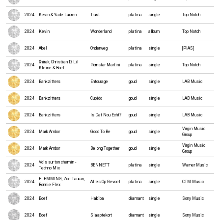
2024
Kevin & Yade Lauren
Trust
platina
single
Top Notch
2024
Kevin
Wonderland
platina
album
Top Notch
2024
Abel
Onderweg
platina
single
[PIAS]
$hirak, Christian D, Lil
2024
Pornstar Martini
platina
single
Top Notch
Kleine & Boef
2024
Bankzitters
Entourage
goud
single
LAB Music
2024
Bankzitters
Cupido
goud
single
LAB Music
2024
Bankzitters
Is Dat Nou Echt?
goud
single
LAB Music
Virgin Music
2024
Mark Ambor
Good To Be
goud
single
Group
Virgin Music
2024
Mark Ambor
Belong Together
goud
single
Group
Vois sur ton chemin -
2024
BENNETT
platina
single
Warner Music
Techno Mix
FLEMMING, Zoë Tauran,
2024
Alles Op Gevoel
platina
single
CTM Music
Ronnie Flex
2024
Boef
Habiba
diamant
single
Sony Music
2024
Boef
Slaaptekort
diamant
single
Sony Music