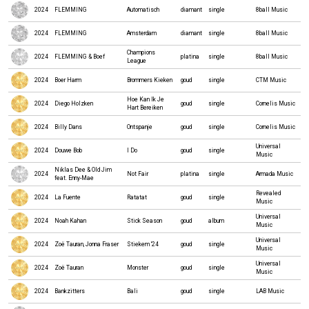
2024
FLEMMING
Automatisch
diamant
single
8ball Music
2024
FLEMMING
Amsterdam
diamant
single
8ball Music
Champions
2024
FLEMMING & Boef
platina
single
8ball Music
League
2024
Boer Harm
Brommers Kieken
goud
single
CTM Music
Hoe Kan Ik Je
2024
Diego Holzken
goud
single
Cornelis Music
Hart Bereiken
2024
Billy Dans
Ontspanje
goud
single
Cornelis Music
Universal
2024
Douwe Bob
I Do
goud
single
Music
Niklas Dee & Old Jim
2024
Not Fair
platina
single
Armada Music
feat. Enny-Mae
Revealed
2024
La Fuente
Ratatat
goud
single
Music
Universal
2024
Noah Kahan
Stick Season
goud
album
Music
Universal
2024
Zoë Tauran, Jonna Fraser
Stiekem '24
goud
single
Music
Universal
2024
Zoë Tauran
Monster
goud
single
Music
2024
Bankzitters
Bali
goud
single
LAB Music