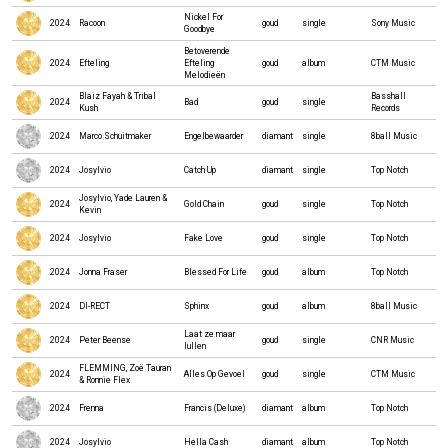
Nickel For
2024
Racoon
goud
single
Sony Music
Goodbye
Betoverende
2024
Efteling
Efteling
goud
album
CTM Music
Melodieën
Blaiz Fayah & Tribal
Basshall
2024
Bad
goud
single
Kush
Records
2024
Marco Schuitmaker
Engelbewaarder
diamant
single
8ball Music
2024
Josylvio
Catch Up
diamant
single
Top Notch
Josylvio, Yade Lauren &
2024
Gold Chain
goud
single
Top Notch
Kevin
2024
Josylvio
Fake Love
goud
single
Top Notch
2024
Jonna Fraser
Blessed For Life
goud
album
Top Notch
2024
DI-RECT
Sphinx
goud
album
8ball Music
Laat ze maar
2024
Peter Beense
goud
single
CNR Music
lullen
FLEMMING, Zoë Tauran
2024
Alles Op Gevoel
goud
single
CTM Music
& Ronnie Flex
2024
Frenna
Francis (Deluxe)
diamant
album
Top Notch
2024
Josylvio
Hella Cash
diamant
album
Top Notch