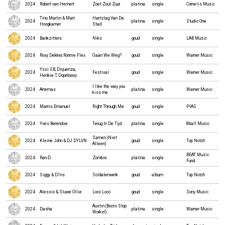
2024
Robert van Hemert
Zoet Zout Zuur
platina
single
Cornelis Music
Tino Martin & Mart
Hartslag Van De
2024
platina
single
Studio One
Hoogkamer
Stad
2024
Bankzitters
Niks
goud
single
LAB Music
2024
Roxy Dekker, Ronnie Flex
Gaan We Weg?
goud
single
Warner Music
Yssi SB, Diquenza,
2024
Festival
goud
single
Warner Music
Henkie T, Dopebwoy
I like the way you
2024
Artemas
platina
single
Warner Music
kiss me
2024
Marnix Emanuel
Right Through Me
goud
single
PIAS
2024
Yves Berendse
Terug In De Tijd
platina
single
8ball Music
Samen (Niet
2024
Kleine John & DJ DYLVN
goud
single
Top Notch
Alleen)
BEAT Music
2024
Ran-D
Zombie
platina
single
Fund
2024
Siggy & D1ns
Soldatenwerk
goud
album
Top Notch
2024
Alessio & Sluwe Ollie
Loco Loco
goud
single
Sony Music
Austin (Boots Stop
2024
Dasha
platina
single
Warner Music
Workin')