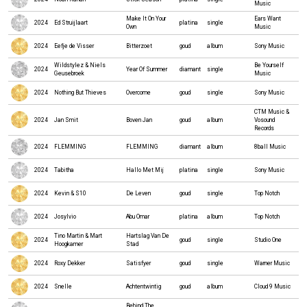
Music
Make It On Your
Ears Want
2024
Ed Struijlaart
platina
single
Own
Music
2024
Eefje de Visser
Bitterzoet
goud
album
Sony Music
Wildstylez & Niels
Be Yourself
2024
Year Of Summer
diamant
single
Geusebroek
Music
2024
Nothing But Thieves
Overcome
goud
single
Sony Music
CTM Music &
2024
Jan Smit
Boven Jan
goud
album
Vosound
Records
2024
FLEMMING
FLEMMING
diamant
album
8ball Music
2024
Tabitha
Hallo Met Mij
platina
single
Sony Music
2024
Kevin & S10
De Leven
goud
single
Top Notch
2024
Josylvio
Abu Omar
platina
album
Top Notch
Tino Martin & Mart
Hartslag Van De
2024
goud
single
Studio One
Hoogkamer
Stad
2024
Roxy Dekker
Satisfyer
goud
single
Warner Music
2024
Snelle
Achtentwintig
goud
album
Cloud 9 Music
Behind The