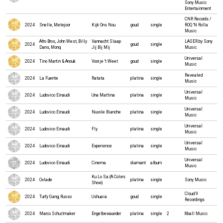
Sony Music
Entertainment
CNR Records /
2024
Snelle, Metejoor
Kijk Ons Nou
goud
single
ROQ ‘N Rolla
Music
Afro Bros, John West, Billy
Vannacht Slaap
LASER by Sony
2024
goud
single
Dans, Monq
Jij Bij Mij
Music
Universal
2024
Tino Martin & Anouk
Voor je 't Weet
goud
single
Music
Revealed
2024
La Fuente
Ratata
platina
single
Music
Universal
2024
Ludovico Einaudi
Una Mattina
platina
single
Music
Universal
2024
Ludovico Einaudi
Nuvole Bianche
platina
single
Music
Universal
2024
Ludovico Einaudi
Fly
platina
single
Music
Universal
2024
Ludovico Einaudi
Experience
platina
single
Music
Universal
2024
Ludovico Einaudi
Cinema
diamant
album
Music
Ku Lo Sa (A Colors
2024
Oxlade
platina
single
Sony Music
Show)
Cloud 9
2024
Turfy Gang, Russo
Ushuaia
goud
single
Recordings
2024
Marco Schuitmaker
Engelbewaarder
platina
single
2
8ball Music