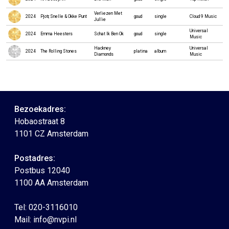
Verliezen Met
2024
Pjotr, Snelle & Okke Punt
goud
single
Cloud 9 Music
Jullie
Universal
2024
Emma Heesters
Schat Ik Ben Ok
goud
single
Music
Hackney
Universal
2024
The Rolling Stones
platina
album
Diamonds
Music
Bezoekadres:
Hobaostraat 8
1101 CZ Amsterdam
Postadres:
Postbus 12040
1100 AA Amsterdam
Tel: 020-3116010
Mail:
info@nvpi.nl