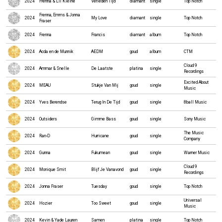
2024
Frenna & Lil Kleine
Verleden Tijd
diamant
single
Top Notch
Frenna, Emms & Jonna
2024
My Love
diamant
single
Top Notch
Fraser
2024
Frenna
Francis
diamant
album
Top Notch
2024
Acda en de Munnik
AEDM
goud
album
CTM
Cloud 9
2024
Ammar & Snelle
De Laatste
platina
single
Recordings
Excited About
2024
MEAU
Stukje Van Mij
goud
single
Music
2024
Yves Berendse
Terug In De Tijd
goud
single
8ball Music
2024
Outsiders
Gimme Bass
goud
single
Sony Music
The Music
2024
Ran-D
Hurricane
goud
single
Company
2024
Gunna
Fukumean
goud
single
Warner Music
Cloud 9
2024
Monique Smit
Blijf Je Vanavond
goud
single
Recordings
2024
Jonna Fraser
Tuesday
goud
single
Top Notch
Universal
2024
Hozier
Too Sweet
goud
single
Music
2024
Kevin & Yade Lauren
Samen
platina
single
Top Notch