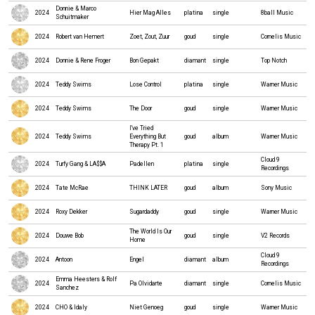
Donnie & Marco
2024
Hier Mag Alles
platina
single
8ball Music
Schuitmaker
2024
Robert van Hemert
Zoet, Zout, Zuur
goud
single
Cornelis Music
2024
Donnie & Rene Froger
Bon Gepakt
diamant
single
Top Notch
2024
Teddy Swims
Lose Control
platina
single
Warner Music
2024
Teddy Swims
The Door
goud
single
Warner Music
I've Tried
2024
Teddy Swims
Everything But
goud
album
Warner Music
Therapy Pt. 1
Cloud 9
2024
Turfy Gang & LA$$A
Padellen
platina
single
Recordings
2024
Tate McRae
THINK LATER
goud
album
Sony Music
2024
Roxy Dekker
Sugardaddy
goud
single
Warner Music
The World Is Our
2024
Douwe Bob
goud
single
V2 Records
Home
Cloud 9
2024
Antoon
Engel
diamant
album
Recordings
Emma Heesters & Rolf
2024
Pa Olvidarte
diamant
single
Cornelis Music
Sanchez
2024
CHO & Idaly
Niet Genoeg
goud
single
Warner Music