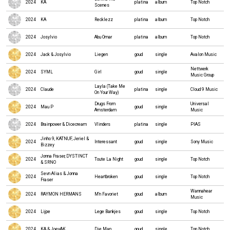
2024
KA
platina
album
Top Notch
Scenes
2024
KA
Recklezz
platina
album
Top Notch
2024
Josylvio
Abu Omar
platina
album
Top Notch
2024
Jack & Josylvio
Liegen
goud
single
Avalon Music
Nettwerk
2024
SYML
Girl
goud
single
Music Group
Layla (Take Me
2024
Claude
platina
single
Cloud 9 Music
On Your Way)
Drugs From
Universal
2024
Mau P
goud
single
Amsterdam
Music
2024
Brainpower & Dicecream
Vlinders
platina
single
PIAS
Jinho 9, KATNUF, Jeriel &
2024
Interessant
goud
single
Sony Music
Bizzey
Jonna Fraser, DYSTINCT
2024
Toute La Night
goud
single
Top Notch
& SRNO
Sevn Alias & Jonna
2024
Heartbroken
goud
single
Top Notch
Fraser
Wannahear
2024
RAYMON HERMANS
M'n Favoriet
goud
album
Music
2024
Lijpe
Lege Bankjes
goud
single
Top Notch
2024
KA & JoeyAK
Die Man
goud
single
Top Notch