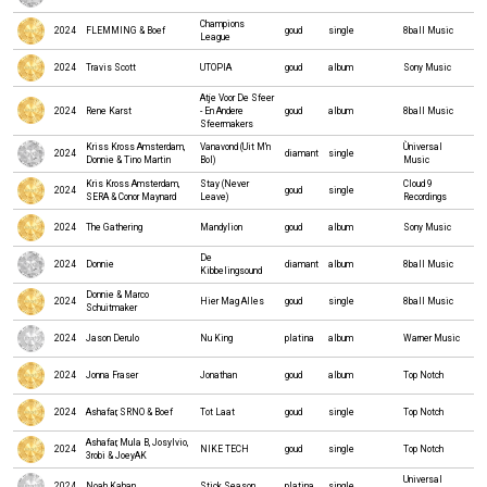
Champions
2024
FLEMMING & Boef
goud
single
8ball Music
League
2024
Travis Scott
UTOPIA
goud
album
Sony Music
Atje Voor De Sfeer
2024
Rene Karst
- En Andere
goud
album
8ball Music
Sfeermakers
Kriss Kross Amsterdam,
Vanavond (Uit M'n
Ùniversal
2024
diamant
single
Donnie & Tino Martin
Bol)
Music
Kris Kross Amsterdam,
Stay (Never
Cloud 9
2024
goud
single
SERA & Conor Maynard
Leave)
Recordings
2024
The Gathering
Mandylion
goud
album
Sony Music
De
2024
Donnie
diamant
album
8ball Music
Kibbelingsound
Donnie & Marco
2024
Hier Mag Alles
goud
single
8ball Music
Schuitmaker
2024
Jason Derulo
Nu King
platina
album
Warner Music
2024
Jonna Fraser
Jonathan
goud
album
Top Notch
2024
Ashafar, SRNO & Boef
Tot Laat
goud
single
Top Notch
Ashafar, Mula B, Josylvio,
2024
NIKE TECH
goud
single
Top Notch
3robi & JoeyAK
Universal
2024
Noah Kahan
Stick Season
platina
single