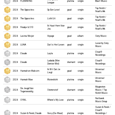
2024
FLEMMING
platina
single
8ball Music
League
Top Notch /
2024
The Opposites
Op Een Level
goud
single
Noah's Ark
Top Notch /
2024
The Opposites
Licht Uit
goud
single
Noah's Ark
Ik Haat Hem Voor
Top Notch /
2024
Froukje & S10
goud
single
Jou
Noah's Ark
2024
Lavina Meijer
Voyage
goud
album
Sony Music
Laser by Sony
2024
LUNA
Dat Is Het Leven
goud
single
Music
Cloud 9
2024
Claude
Layla
platina
single
Recordings
Ladada (Mon
Cloud 9
2024
Claude
diamant
single
Dernier Mot)
Recordings
Ik Wil Dat Je
Universal
2024
Hannah en Maksim
goud
single
Liegt
Music
Universal
2024
Hannah Mae
Waterdicht
platina
single
Music
Magnetron
De Jeugd Van
2024
Sterrenstof
diamant
single
Music / Top
Tegenwoordig
Notch Music
Nettwerk
2024
SYML
Where’s My Love
platina
single
Music Group
Suzan & Freek /
Cloud 9
2024
Suzan & Freek, Claude
Vas-y (Ga Maar)
platina
single
Recordings /