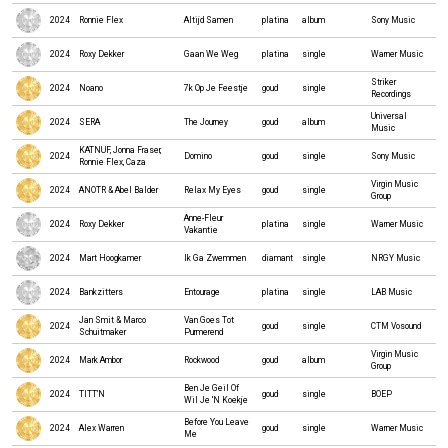
2024
Ronnie Flex
Altijd Samen
platina
album
Sony Music
2024
Roxy Dekker
Gaan We Weg
platina
single
Warner Music
Striker
2024
Noano
7k Op Je Feestje
goud
single
Recordings
Universal
2024
SERA
The Journey
goud
album
Music
KATNUF, Jonna Fraser,
2024
Domino
goud
single
Sony Music
Ronnie Flex, Caza
Virgin Music
2024
ANOTR & Abel Balder
Relax My Eyes
goud
single
Group
Anne-Fleur
2024
Roxy Dekker
platina
single
Warner Music
Vakantie
2024
Mart Hoogkamer
Ik Ga Zwemmen
diamant
single
NRGY Music
2024
Bankzitters
Entourage
platina
single
LAB Music
Jan Smit & Marco
Van Goes Tot
2024
goud
single
CTM Vosound
Schuitmaker
Purmerend
Virgin Music
2024
Mark Ambor
Rockwood
goud
album
Group
Ben Je Geil Of
2024
TITT’N
goud
single
BOEP
Wil Je 'N Koekje
Before You Leave
2024
Alex Warren
goud
single
Warner Music
Me