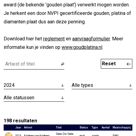
award (de bekende 'gouden plaat') verwerkt mogen worden.
Je herkent een door NVPI gecertificeerde gouden, platina of
diamanten plaat dus aan deze penning.
Download hier het
reglement
en
aanvraagformulier
. Meer
informatie kun je vinden op
www.goudplatina.nl
.
Reset
2024
Alle types
Alle statussen
198
resultaten
Jaar
Artiest
Titel
Status
Type
Aantal
Maatschappij
Daba Die Daba
2024
Kinderen voor Kinderen
goud
single
PIAS