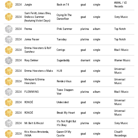
AWAL / V2
2024
Jungle
Back on 74
goud
single
Records
Sam Feldt, Jonas Bleu,
Crying On The
2024
Endless Summer
goud
single
Sony Music
Dancefloor
(featuring Violet Days)
2024
Frenna
Pink Summer
platina
album
Top Notch
2024
Jonna Fraser
Tuesday
platina
single
Top Notch
Emma Heesters & Rolf
2024
Contigo
goud
single
8ball Music
Sanchez
2024
Roxy Dekker
Sugardaddy
diamant
single
Warner Music
Universal
2024
Emma Heesters x Maks
HJB
goud
single
Music
Metejoor & Emma
Universal
2024
Rendez-Vous
goud
single
Heesters
Music
Twee Stappen
2024
FLEMMING
platina
album
8ball Music
Voor
Universal
2024
RONDÉ
Undecided
goud
single
Music
Universal
2024
RONDÉ
Break My Heart
goud
single
Music
It's Not Right But
2024
Mr. Belt & Wezol
platina
single
Sony Music
It's Okay
Kris Kross Amsterda,
Queen Of My
Cloud 9
2024
goud
single
INNA
Castle
Recordings