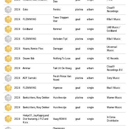
Daa
Cloud 9
2024
Esko
Feniks
platina
album
Recordings
Twee Stappen
2024
FLEMMING
goud
album
8Ball Music
Voor
LAB Music /
2024
Goldband
Rommel
goud
single
Goldband
2024
FLEMMING
Verleden Tijd
platina
single
8Ball Music
Universal
2024
Noano, Ronnie Flex
Damager
goud
single
Music
2024
Douwe Bob
Nothing To Lose
goud
single
V2 Records
Cloud 9
2024
Ammar
Turk Uit De Kroeg
goud
album
Recordings B.V.
Fresh Prince Van
2024
ADF Samski
platina
album
Sony Music
Noord
2024
FLEMMING
Hypnose
goud
single
8ball Music
2024
Bankzitters, Roxy Dekker
Huisfeestje
platina
single
Warner Music
2024
Bankzitters, Roxy Dekker
Huisfeestje
goud
single
Warner Music
Hekje31, JayKoppig and
In Corsa
2024
Dior featuring J.FIZ and
Vaag REMIX
goud
single
Distributie
Ksix
Champions