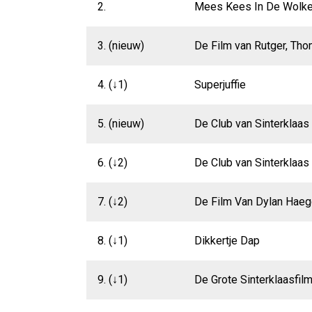
2.
Mees Kees In De Wolk
3. (nieuw)
De Film van Rutger, Th
4. (↓1)
Superjuffie
5. (nieuw)
De Club van Sinterklaas
6. (↓2)
De Club van Sinterklaas
7. (↓2)
De Film Van Dylan Hae
8. (↓1)
Dikkertje Dap
9. (↓1)
De Grote Sinterklaasfil