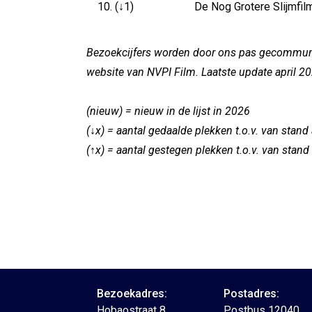
10. (↓1)
De Nog Grotere Slijmfil
Bezoekcijfers worden door ons pas gecommunic
website van NVPI Film. Laatste update april 2
(nieuw) = nieuw in de lijst in 2026
(↓x) = aantal gedaalde plekken t.o.v. van stand
(↑x) = aantal gestegen plekken t.o.v. van stand
Bezoekadres:
Postadres:
Hobaostraat 8
Postbus 12040