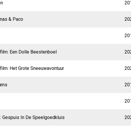
en
20
omas & Paco
20
20
 film: Een Dolle Beestenboel
20
 film: Het Grote Sneeuwavontuur
20
gens
20
20
m: Gespuis In De Speelgoedkluis
20